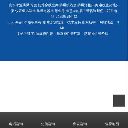
衡水永源防爆,专营 防爆穿线盒类 防爆接线盒 防爆活接头类 电缆密封接头
类 仪表保温箱类 防爆电器类 等业务,有意向的客户请咨询我们，联系电
话：13903284443
CopyRight © 版权所有:
衡水永源防爆
技术支持:
衡水航宇
网站地图
X
ML
本站关键字:
防爆挠性管
防爆挠性管厂家
防爆挠性管价格
电话咨询
短信咨询
留言咨询
查看地图