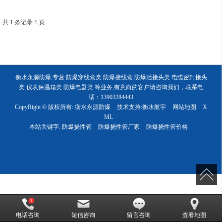
共 1 条记录 1 页
衡水永源防爆,专营 防爆穿线盒类 防爆接线盒 防爆活接头类 电缆密封接头
类 仪表保温箱类 防爆电器类 等业务,有意向的客户请咨询我们，联系电
话：13903284443
CopyRight © 版权所有:
衡水永源防爆
技术支持:
衡水航宇
网站地图
X
ML
本站关键字:
防爆挠性管
防爆挠性管厂家
防爆挠性管价格
电话咨询
短信咨询
留言咨询
查看地图