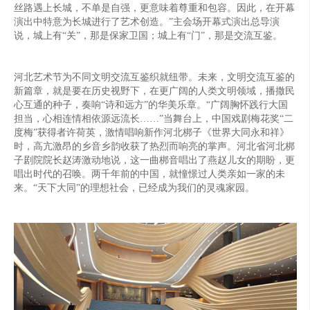
丝路遇上长城，不单是自强，更意味着尊重和包容。因此，在开幕
演出中特意为长城进行了艺术创造。”主会场开幕式演出总导演
说，城上有“关”，那是保家卫国；城上有“门”，那是交流互鉴。
河北艺术节为不同文明交流互鉴织就纽带。未来，文明交流互鉴的
新篇章，就是要在历史视野下，在更广阔的人类文明领域，播撒民
心互通的种子，奏响“诗和远方”的华美乐章。“广阔胸怀践行大国
担当，心相连情相依源远流长……”当舞台上，中国戏剧梅花奖“二
度梅”获得者许荷英，激情唱响新作河北梆子《世界大同永和祥》
时，高亢激昂的乡音乡韵收获了热烈而响亮的掌声。河北省河北梆
子剧院院长赵涛激动地说，这一曲梆音唱出了燕赵儿女的期盼，更
唱出时代的召唤。两千年前的中国，就憧憬过人类亲如一家的未
来。“天下大同”的理想社会，已经成为我们的灵魂家园。