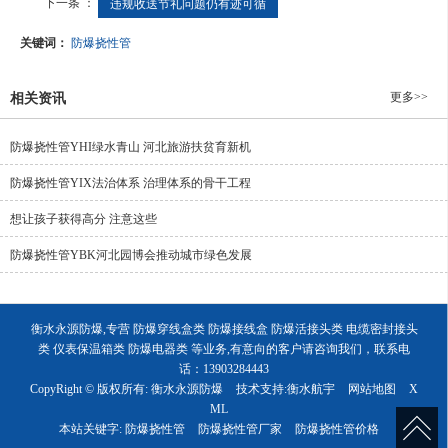
下一条 ：
违规收送节礼问题仍有迹可循
关键词：
防爆挠性管
更多>>
相关资讯
防爆挠性管YHI绿水青山 河北旅游扶贫育新机
防爆挠性管YIX法治体系 治理体系的骨干工程
想让孩子获得高分 注意这些
防爆挠性管YBK河北园博会推动城市绿色发展
衡水永源防爆,专营 防爆穿线盒类 防爆接线盒 防爆活接头类 电缆密封接头
类 仪表保温箱类 防爆电器类 等业务,有意向的客户请咨询我们，联系电
话：13903284443
CopyRight © 版权所有:
衡水永源防爆
技术支持:
衡水航宇
网站地图
X
ML
本站关键字:
防爆挠性管
防爆挠性管厂家
防爆挠性管价格