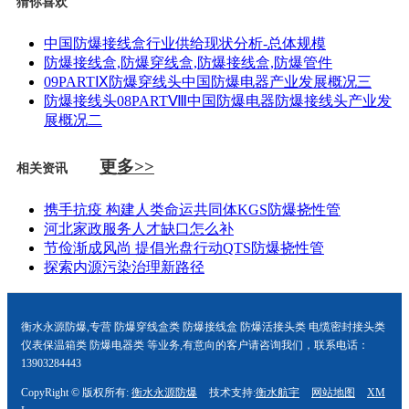
猜你喜欢
中国防爆接线盒行业供给现状分析-总体规模
防爆接线盒,防爆穿线盒,防爆接线盒,防爆管件
09PARTⅨ防爆穿线头​中国防爆电器产业发展概况三
防爆接线头08PARTⅧ中国防爆电器防爆接线头产业发
展概况二
更多>>
相关资讯
携手抗疫 构建人类命运共同体KGS防爆挠性管
河北家政服务人才缺口怎么补
节俭渐成风尚 提倡光盘行动QTS防爆挠性管
探索内源污染治理新路径
衡水永源防爆,专营 防爆穿线盒类 防爆接线盒 防爆活接头类 电缆密封接头类
仪表保温箱类 防爆电器类 等业务,有意向的客户请咨询我们，联系电话：
13903284443
CopyRight © 版权所有:
衡水永源防爆
技术支持:
衡水航宇
网站地图
XM