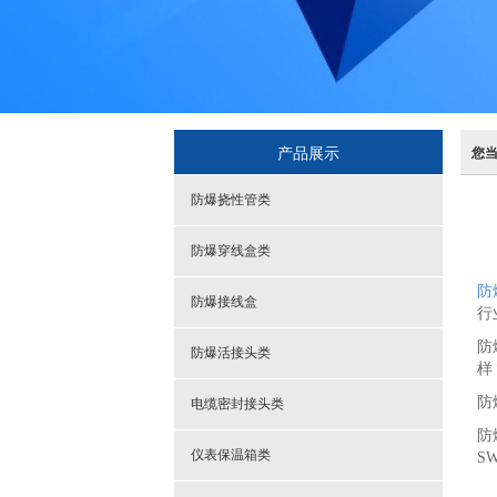
产品展示
您
防爆挠性管类
防爆穿线盒类
防
防爆接线盒
行
防
防爆活接头类
样
防
电缆密封接头类
防
仪表保温箱类
S