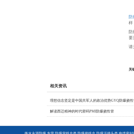
防
样
防
要
请
关
相关资讯
理想信念坚定是中国共军人的政治优势GYQ防爆挠性
解读西迁精神的时代密码PMI防爆挠性管
衡水永源防爆,专营 防爆穿线盒类 防爆接线盒 防爆活接头类 电缆密封接