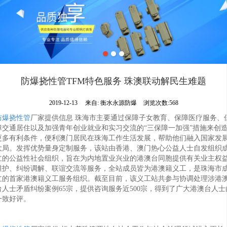
防爆挠性管TFM特色服务 珠澳联动解民生难题
2019-12-13
来自:
衡水永源防爆
浏览次数:568
防爆挠性管
厂家提供信息 珠海市主要通过保障子女教育、保障医疗服务、
障交通居住以及加强青年创业就业和实习交流的“三保障一加强”措施来创
更多有利条件，便利澳门居民在珠海工作生活发展，帮助他们融入国家发
大局。发挥优势量身定制服务，该站由香港、澳门热心公益人士自发组织
立的公益性社会组织，旨在为内地置业兴业的港澳台同胞提供有关业主权
维护、纠纷调解、联谊交流等服务，全站成员皆为港澳籍义工，是珠海市
立的首家港澳籍义工服务组织。截至目前，该义工站共参与协调处理涉港
台人士矛盾纠纷案例65宗，提供咨询服务近500宗，得到了广大港澳台人士
一致好评。