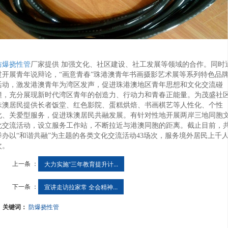
防爆挠性管
厂家提供 加强文化、社区建设、社工发展等领域的合作。同时
过开展青年说辩论，“画意青春”珠港澳青年书画摄影艺术展等系列特色品
活动，激发港澳青年为湾区发声，促进珠港澳地区青年思想和文化交流碰
撞，充分展现新时代湾区青年的创造力、行动力和青春正能量。为茂盛社
珠澳居民提供长者饭堂、红色影院、蛋糕烘焙、书画棋艺等人性化、个性
化、关爱型服务，促进珠澳居民共融发展。有针对性地开展两岸三地同胞
化交流活动，设立服务工作站，不断拉近与港澳同胞的距离。截止目前，
举办以“和谐共融”为主题的各类文化交流活动43场次，服务境外居民上千
次。
上一条 ：
大力实施“三年教育提升计...
下一条 ：
宣讲走访拉家常 全会精神...
关键词：
防爆挠性管