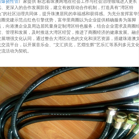
防爆挠性管
厂家提供 标志着珠澳两地在社会工作与社会治理领域进入更长
远、更深入的合作发展阶段，建立有效联动合作机制，打造具有“湾区特
色”的社区治理共同体，提升珠澳居民的幸福感和获得感。为充分发挥富华
商圈党建示范点红色引擎优势，富华里商圈以为企业提供精确服务为落脚
点，向港澳企业及周边居民量身定制湾区特色服务，结合企业需求及商圈
营、管理和发展，及时推送大湾区经贸，推进了商圈经济的健康发展。融
发展增强文化认同，通过整合大湾区出色的文化和演艺资源，搭建珠港澳
化交流平台，以开展音乐会、“文汇拱北，艺熠生辉”艺乐汇等系列多元文
交流活动为契机。